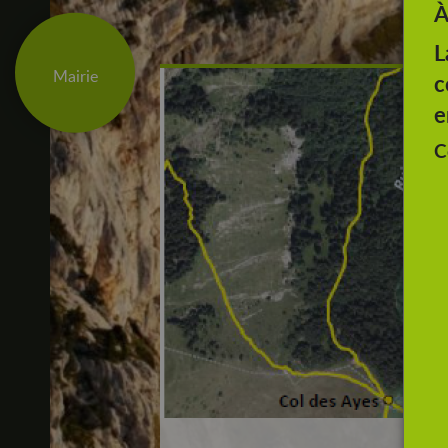
communales
À
Ac
L
SCOLAIRE / ENFANCE
Mairie
c
e
MUNICIPALITÉ
C
MAIRIE ET AGENCE POSTALE
ÉTAT CIVIL
URBANISME
ENFANCE / JEUNESSE
CADRE DE VIE