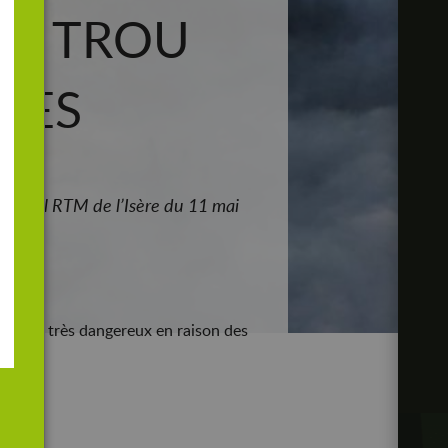
DU TROU
LES
mental RTM de l’Isère du 11 mai
accès.
ur est très dangereux en raison des