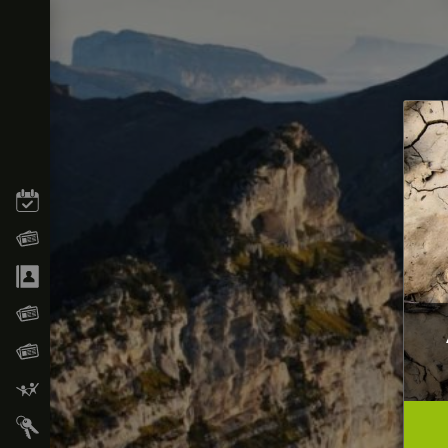
ACCÈS RAPIDE
Agenda
Actualités
Annuaire
Journal Municipal
Offres d’emploi
Nos partenaires
Réservation en ligne salles