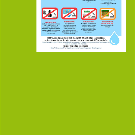
www.ateliercarthuses.fr
jean-michel.etienne@ateliercarthuses.fr
Cherlieu
38380 Saint Pierre de Chartreuse
Maçon - Tailleur de pierre
+
-