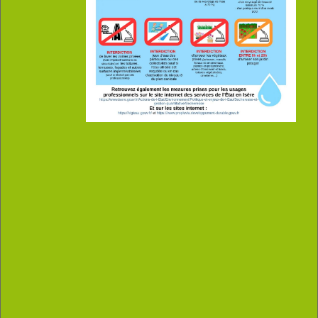
06 15 47 60 27
olivier.schiavon@gmail.com
359 Chemin de Mourinas
38380 Saint-Pierre-de-Chartreuse
Ravalement de façade : peinture / crépis
Peinture et enduit décoratif intérieur
Revêtement de sols et murs
Décapage et traitement des boiseries INT/EXT
Nettoyage et traitement des toitures
20 ans d'expérience dans le domaine