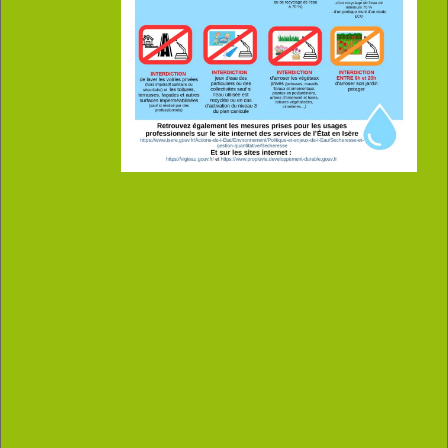
romainguigue@sfr.fr
73, les Revols
38380 SAINT-PIERRE DE CHARTREUSE
Romain GUIGUE