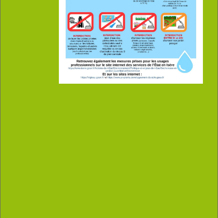
Vous souhaitez réserver
une salle ?
Rendez-vous en ligne sur :
MARILOO
Documents utiles